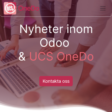
Hoppa till innehåll
Nyheter inom
Odoo
&
UCS OneDo
Kontakta oss